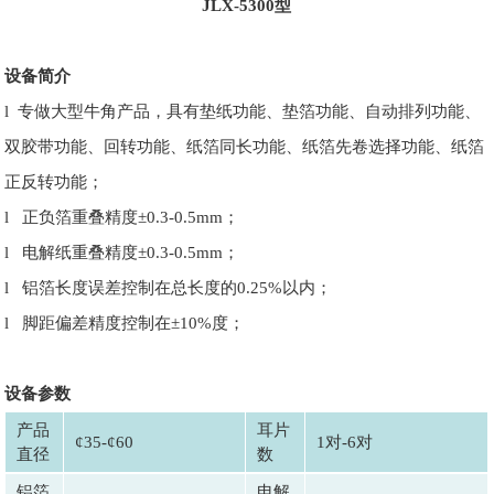
JLX-5300型
设备简介
l 专做大型牛角产品，具有垫纸功能、垫箔功能、自动排列功能、
双胶带功能、回转功能、纸箔同长功能、纸箔先卷选择功能、纸箔
正反转功能；
l 正负箔重叠精度±0.3-0.5mm；
l 电解纸重叠精度±0.3-0.5mm；
l 铝箔长度误差控制在总长度的0.25%以内；
l 脚距偏差精度控制在±10%度；
设备参数
产品
耳片
¢35-¢60
1对-6对
直径
数
铝箔
电解